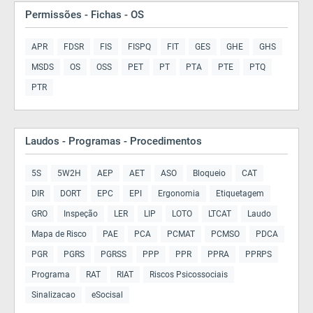
Permissões - Fichas - OS
APR
FDSR
FIS
FISPQ
FIT
GES
GHE
GHS
MSDS
OS
OSS
PET
PT
PTA
PTE
PTQ
PTR
Laudos - Programas - Procedimentos
5S
5W2H
AEP
AET
ASO
Bloqueio
CAT
DIR
DORT
EPC
EPI
Ergonomia
Etiquetagem
GRO
Inspeção
LER
LIP
LOTO
LTCAT
Laudo
Mapa de Risco
PAE
PCA
PCMAT
PCMSO
PDCA
PGR
PGRS
PGRSS
PPP
PPR
PPRA
PPRPS
Programa
RAT
RIAT
Riscos Psicossociais
Sinalizacao
eSocisal