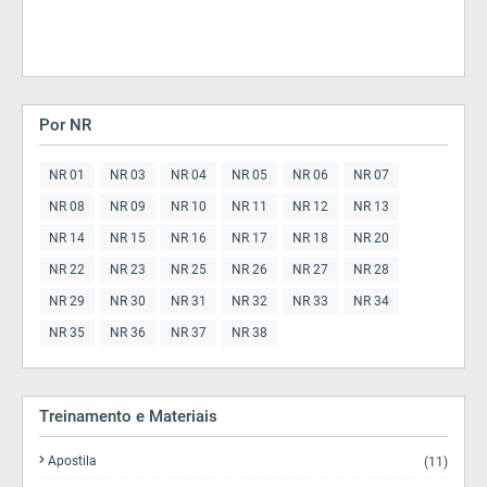
Por NR
NR 01
NR 03
NR 04
NR 05
NR 06
NR 07
NR 08
NR 09
NR 10
NR 11
NR 12
NR 13
NR 14
NR 15
NR 16
NR 17
NR 18
NR 20
NR 22
NR 23
NR 25
NR 26
NR 27
NR 28
NR 29
NR 30
NR 31
NR 32
NR 33
NR 34
NR 35
NR 36
NR 37
NR 38
Treinamento e Materiais
Apostila
(11)