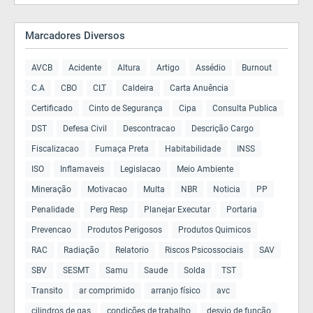
Marcadores Diversos
AVCB
Acidente
Altura
Artigo
Assédio
Burnout
C.A
CBO
CLT
Caldeira
Carta Anuência
Certificado
Cinto de Segurança
Cipa
Consulta Publica
DST
Defesa Civil
Descontracao
Descrição Cargo
Fiscalizacao
Fumaça Preta
Habitabilidade
INSS
ISO
Inflamaveis
Legislacao
Meio Ambiente
Mineração
Motivacao
Multa
NBR
Noticia
PP
Penalidade
Perg Resp
Planejar Executar
Portaria
Prevencao
Produtos Perigosos
Produtos Quimicos
RAC
Radiação
Relatorio
Riscos Psicossociais
SAV
SBV
SESMT
Samu
Saude
Solda
TST
Transito
ar comprimido
arranjo físico
avc
cilindros de gas
condições de trabalho
desvio de função