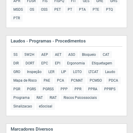
APR
FDSR
FIS
FISPQ
FIT
GES
GHE
GHS
MSDS
OS
OSS
PET
PT
PTA
PTE
PTQ
PTR
Laudos - Programas - Procedimentos
5S
5W2H
AEP
AET
ASO
Bloqueio
CAT
DIR
DORT
EPC
EPI
Ergonomia
Etiquetagem
GRO
Inspeção
LER
LIP
LOTO
LTCAT
Laudo
Mapa de Risco
PAE
PCA
PCMAT
PCMSO
PDCA
PGR
PGRS
PGRSS
PPP
PPR
PPRA
PPRPS
Programa
RAT
RIAT
Riscos Psicossociais
Sinalizacao
eSocisal
Marcadores Diversos