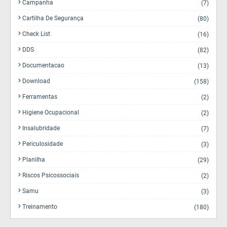
Campanha
(7)
Cartilha De Segurança
(80)
Check List
(16)
DDS
(82)
Documentacao
(13)
Download
(158)
Ferramentas
(2)
Higiene Ocupacional
(2)
Insalubridade
(7)
Periculosidade
(3)
Planilha
(29)
Riscos Psicossociais
(2)
Samu
(3)
Treinamento
(180)