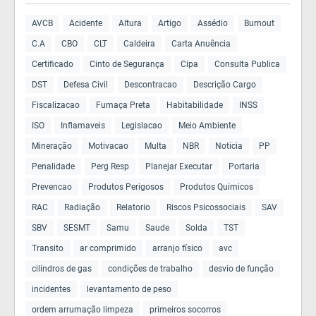
AVCB
Acidente
Altura
Artigo
Assédio
Burnout
C.A
CBO
CLT
Caldeira
Carta Anuência
Certificado
Cinto de Segurança
Cipa
Consulta Publica
DST
Defesa Civil
Descontracao
Descrição Cargo
Fiscalizacao
Fumaça Preta
Habitabilidade
INSS
ISO
Inflamaveis
Legislacao
Meio Ambiente
Mineração
Motivacao
Multa
NBR
Noticia
PP
Penalidade
Perg Resp
Planejar Executar
Portaria
Prevencao
Produtos Perigosos
Produtos Quimicos
RAC
Radiação
Relatorio
Riscos Psicossociais
SAV
SBV
SESMT
Samu
Saude
Solda
TST
Transito
ar comprimido
arranjo físico
avc
cilindros de gas
condições de trabalho
desvio de função
incidentes
levantamento de peso
ordem arrumação limpeza
primeiros socorros