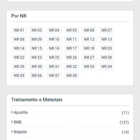
Por NR
NR 01
NR 03
NR 04
NR 05
NR 06
NR 07
NR 08
NR 09
NR 10
NR 11
NR 12
NR 13
NR 14
NR 15
NR 16
NR 17
NR 18
NR 20
NR 22
NR 23
NR 25
NR 26
NR 27
NR 28
NR 29
NR 30
NR 31
NR 32
NR 33
NR 34
NR 35
NR 36
NR 37
NR 38
Treinamento e Materiais
Apostila
(11)
BMB
(137)
Brigada
(14)