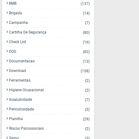
BMB
(137)
Brigada
(14)
Campanha
(7)
Cartilha De Segurança
(80)
Check List
(16)
DDS
(82)
Documentacao
(13)
Download
(158)
Ferramentas
(2)
Higiene Ocupacional
(2)
Insalubridade
(7)
Periculosidade
(3)
Planilha
(29)
Riscos Psicossociais
(2)
Samu
(3)