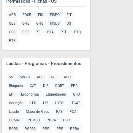
Permissões - Fichas - OS
APR
FDSR
FIS
FISPQ
FIT
GES
GHE
GHS
MSDS
OS
OSS
PET
PT
PTA
PTE
PTQ
PTR
Laudos - Programas - Procedimentos
5S
5W2H
AEP
AET
ASO
Bloqueio
CAT
DIR
DORT
EPC
EPI
Ergonomia
Etiquetagem
GRO
Inspeção
LER
LIP
LOTO
LTCAT
Laudo
Mapa de Risco
PAE
PCA
PCMAT
PCMSO
PDCA
PGR
PGRS
PGRSS
PPP
PPR
PPRA