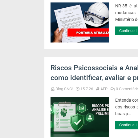
NR-35 é at
mudanças n
Ministério d
Continue L
Riscos Psicossociais e Ana
como identificar, avaliar e 
Blog SNC!
15.7.26
AEP
0 Comentári
Entenda com
dos riscos 
boas p…
Continue L