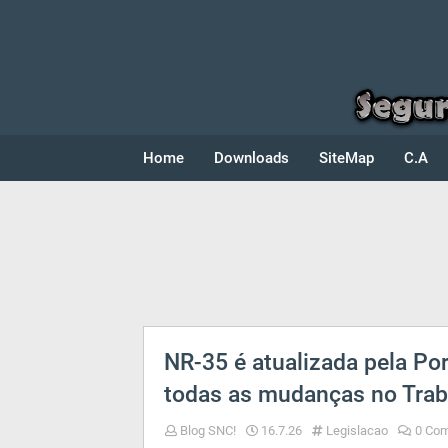
Home
Downloads
SiteMap
C.A
NR-35 é atualizada pela Po
todas as mudanças no Trab
Blog SNC!
16.7.26
Legislacao
0 Com