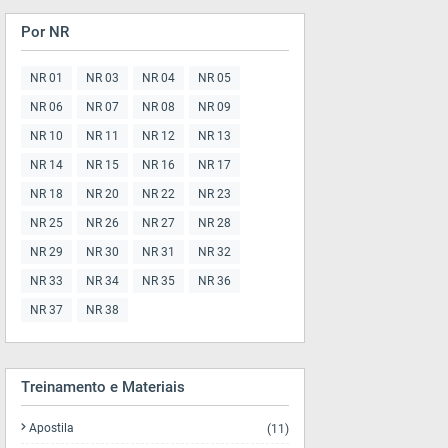
Por NR
NR 01
NR 03
NR 04
NR 05
NR 06
NR 07
NR 08
NR 09
NR 10
NR 11
NR 12
NR 13
NR 14
NR 15
NR 16
NR 17
NR 18
NR 20
NR 22
NR 23
NR 25
NR 26
NR 27
NR 28
NR 29
NR 30
NR 31
NR 32
NR 33
NR 34
NR 35
NR 36
NR 37
NR 38
Treinamento e Materiais
Apostila
(11)