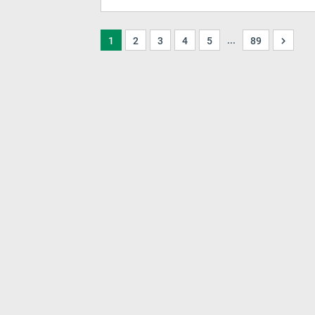
...
1
2
3
4
5
89