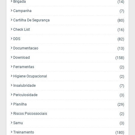
Brigada
(14)
Campanha
(7)
Cartilha De Segurança
(80)
Check List
(16)
DDS
(82)
Documentacao
(13)
Download
(158)
Ferramentas
(2)
Higiene Ocupacional
(2)
Insalubridade
(7)
Periculosidade
(3)
Planilha
(29)
Riscos Psicossociais
(2)
Samu
(3)
Treinamento
(180)