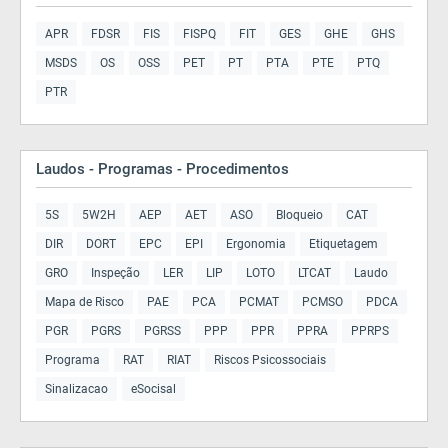
APR
FDSR
FIS
FISPQ
FIT
GES
GHE
GHS
MSDS
OS
OSS
PET
PT
PTA
PTE
PTQ
PTR
Laudos - Programas - Procedimentos
5S
5W2H
AEP
AET
ASO
Bloqueio
CAT
DIR
DORT
EPC
EPI
Ergonomia
Etiquetagem
GRO
Inspeção
LER
LIP
LOTO
LTCAT
Laudo
Mapa de Risco
PAE
PCA
PCMAT
PCMSO
PDCA
PGR
PGRS
PGRSS
PPP
PPR
PPRA
PPRPS
Programa
RAT
RIAT
Riscos Psicossociais
Sinalizacao
eSocisal