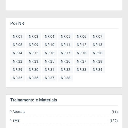
Por NR
NR 01
NR 03
NR 04
NR 05
NR 06
NR 07
NR 08
NR 09
NR 10
NR 11
NR 12
NR 13
NR 14
NR 15
NR 16
NR 17
NR 18
NR 20
NR 22
NR 23
NR 25
NR 26
NR 27
NR 28
NR 29
NR 30
NR 31
NR 32
NR 33
NR 34
NR 35
NR 36
NR 37
NR 38
Treinamento e Materiais
Apostila
(11)
BMB
(137)