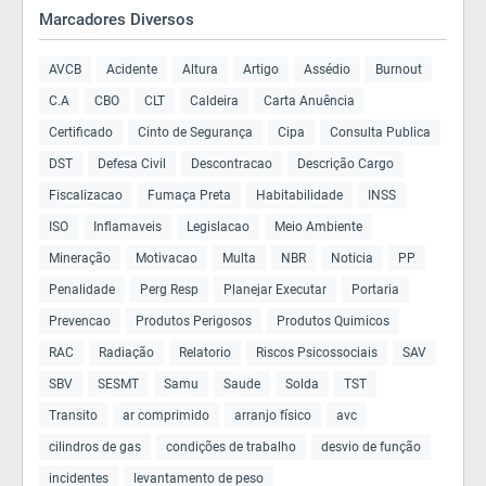
Marcadores Diversos
AVCB
Acidente
Altura
Artigo
Assédio
Burnout
C.A
CBO
CLT
Caldeira
Carta Anuência
Certificado
Cinto de Segurança
Cipa
Consulta Publica
DST
Defesa Civil
Descontracao
Descrição Cargo
Fiscalizacao
Fumaça Preta
Habitabilidade
INSS
ISO
Inflamaveis
Legislacao
Meio Ambiente
Mineração
Motivacao
Multa
NBR
Noticia
PP
Penalidade
Perg Resp
Planejar Executar
Portaria
Prevencao
Produtos Perigosos
Produtos Quimicos
RAC
Radiação
Relatorio
Riscos Psicossociais
SAV
SBV
SESMT
Samu
Saude
Solda
TST
Transito
ar comprimido
arranjo físico
avc
cilindros de gas
condições de trabalho
desvio de função
incidentes
levantamento de peso